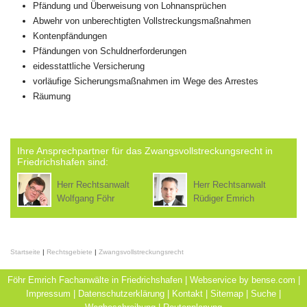
Pfändung und Überweisung von Lohnansprüchen
Abwehr von unberechtigten Vollstreckungsmaßnahmen
Kontenpfändungen
Pfändungen von Schuldnerforderungen
eidesstattliche Versicherung
vorläufige Sicherungsmaßnahmen im Wege des Arrestes
Räumung
Ihre Ansprechpartner für das Zwangsvollstreckungsrecht in
Friedrichshafen sind:
Herr Rechtsanwalt
Herr Rechtsanwalt
Wolfgang Föhr
Rüdiger Emrich
Startseite
|
Rechtsgebiete
|
Zwangsvollstreckungsrecht
Föhr Emrich Fachanwälte in Friedrichshafen | Webservice by
bense.com
|
Impressum
|
Datenschutzerklärung
|
Kontakt
|
Sitemap
|
Suche
|