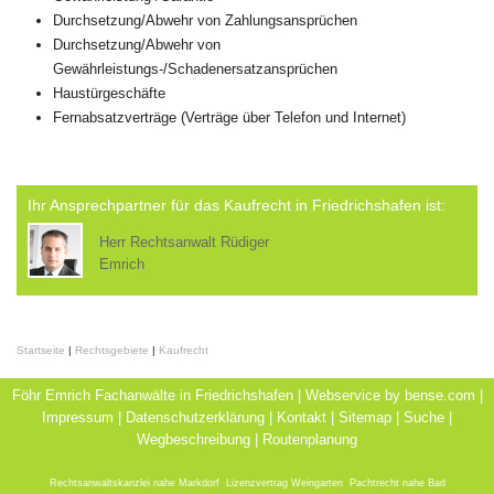
Durchsetzung/Abwehr von Zahlungsansprüchen
Durchsetzung/Abwehr von
Gewährleistungs-/Schadenersatzansprüchen
Haustürgeschäfte
Fernabsatzverträge (Verträge über Telefon und Internet)
Ihr Ansprechpartner für das Kaufrecht in Friedrichshafen ist:
Herr Rechtsanwalt Rüdiger
Emrich
Startseite
|
Rechtsgebiete
|
Kaufrecht
Föhr Emrich Fachanwälte in Friedrichshafen | Webservice by
bense.com
|
Impressum
|
Datenschutzerklärung
|
Kontakt
|
Sitemap
|
Suche
|
Wegbeschreibung
|
Routenplanung
Rechtsanwaltskanzlei nahe Markdorf
,
Lizenzvertrag Weingarten
,
Pachtrecht nahe Bad