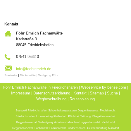
Kontakt
Föhr Emrich Fachanwälte
Karlstraße 3
88045 Friedrichshafen
07541-9532-0
info@foehremrich.de
Startseite
|
Die Anwälte
|
Wolfgang Föhr
Föhr Emrich Fachanwälte in Friedrichshafen | Webservice by
bense.com
|
Impressum
|
Datenschutzerklärung
|
Kontakt
|
Sitemap
|
Suche
|
Wegbeschreibung
|
Routenplanung
Bussgeld Friedrichshafen
,
Schoenheitsreparaturen Deggenhausertal
,
Medizinrecht
Friedrichshafen
,
Lizenzvertrag Pfullendorf
,
Pflichtteil Tettnang
,
Ehegattenunterhalt
Deggenhausertal
,
Verteidigung Verkehrsstrafsachen Deggenhausertal
,
Pachtrecht
Deggenhausertal
,
Fachanwalt Familienrecht Friedrichshafen
,
Gewaehrleistung Markdorf