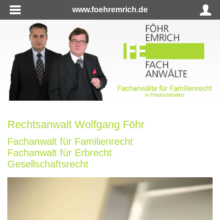
www.foehremrich.de
Rechtsanwalt Wolfgang Föhr
Fachanwalt für Familienrecht
Fachanwalt für Erbrecht
Gesellschaftsrecht