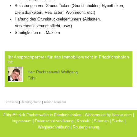
Belastungen von Grundstücken (Grundschulden, Hypotheken,
Dienstbarkeiten, Reallasten, Wohnrecht, etc.)
Haftung des Grundstückseigentümers (Altlasten,
Verkehrssicherungspflicht, usw.)
Streitigkeiten mit Maklern
Ihr Ansprechpartner für das Immobilienrecht in Friedrichshafen
ist:
Herr Rechtsanwalt Wolfgang
Föhr
Startseite
|
Rechtsgebiete
|
Immobilienrecht
Föhr Emrich Fachanwälte in Friedrichshafen | Webservice by
bense.com
|
Impressum
|
Datenschutzerklärung
|
Kontakt
|
Sitemap
|
Suche
|
Wegbeschreibung
|
Routenplanung