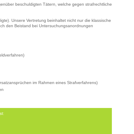
genüber beschuldigten Tätern, welche gegen strafrechtliche
gte). Unsere Vertretung beinhaltet nicht nur die klassische
 auch den Beistand bei Untersuchungsanordnungen
eldverfahren)
satzansprüchen im Rahmen eines Strafverfahrens)
en
st: