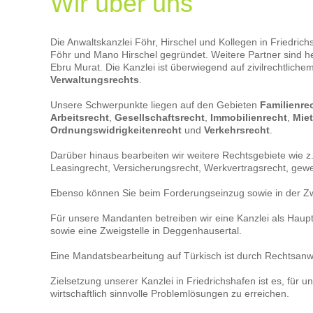
Wir über uns
Forschungskostenpauschale war durch
einem Verfa
die Stiftung zweckgebunden für die
Verschulden
Finanzierung von Literatur und Sach- und
Last fällt.
Reisekosten für die wissenschaftliche
Die Anwaltskanzlei Föhr, Hirschel und Kollegen in Friedri
kann sich gr
Ausbildung zu verwenden. Die
Föhr und Mano Hirschel gegründet. Weitere Partner sind 
Betreuungsb
Krankenkasse berechnete die Beiträge
Ebru Murat. Die Kanzlei ist überwiegend auf zivilrechtliche
psychischen
aus den Einnahmen von 1.150 Euro als
Verwaltungsrechts
.
ergeben.
gesamte wirtschaftliche Leistungsfähigkeit.
Die Klägerin war nur bereit, Beiträge aus
Unsere Schwerpunkte liegen auf den Gebieten
Familienre
dem Grundstipendium zu zahlen, da die
Arbeitsrecht
,
Gesellschaftsrecht
,
Immobilienrecht
,
Mie
Pauschale nur für Forschungszwecke
Ordnungswidrigkeitenrecht
und
Verkehrsrecht
.
verwendet werden durfte. Das Gericht gab
ihr jedoch nicht Recht. Entscheidend war,
Darüber hinaus bearbeiten wir weitere Rechtsgebiete wie z.
dass eine gesetzliche Zweckbestimmung
Leasingrecht, Versicherungsrecht, Werkvertragsrecht, gew
fehlte, die jedoch Voraussetzung ist, um
Beitragspflichten nicht zu umgehen.
Ebenso können Sie beim Forderungseinzug sowie in der Zw
Für unsere Mandanten betreiben wir eine Kanzlei als Haupts
sowie eine Zweigstelle in Deggenhausertal.
Eine Mandatsbearbeitung auf Türkisch ist durch Rechtsanwä
Zielsetzung unserer Kanzlei in Friedrichshafen ist es, für
wirtschaftlich sinnvolle Problemlösungen zu erreichen.