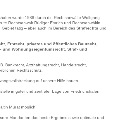
hrensbevollmächtigten ein
Verfahrensmangel dar, der derart
 an der Fristversäumung zur
wiegt, dass die genehmigte
Ein Wiedereinsetzungsgrund
Unterbringungsmaßnahme insges
chshafen wurde 1988 durch die Rechtsanwälte Wolfgang
undsätzlich nicht aus der die
eine rechtswidrige Freiheitsentzie
heute Rechtsanwalt Rüdiger Emrich und Rechtsanwältin
edürftigkeit begründenden
darstellt.
m Gebiet tätig – aber auch im Bereich des
 Krankheit des Betroffenen
Strafrechts
und
cht
,
Erbrecht
,
privates und öffentliches Baurecht
,
t- und Wohnungseigentumsrecht
,
Straf- und
B. Bankrecht, Arzthaftungsrecht, Handelsrecht,
erblichen Rechtsschutz.
angsvollstreckung auf unsere Hilfe bauen.
telle in guter und zentraler Lage von Friedrichshafen
ltin Murat möglich.
 unsere Mandanten das beste Ergebnis sowie optimale und