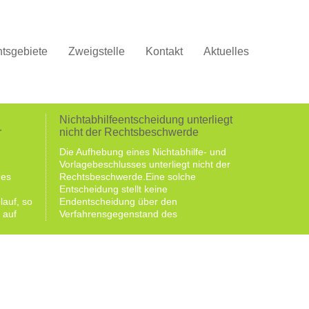
tsgebiete
Zweigstelle
Kontakt
Aktuelles
Nichtabhilfeentscheidung unterliegt
r
nicht der Rechtsbeschwerde
Die Aufhebung eines Nichtabhilfe- und
Vorlagebeschlusses unterliegt nicht der
hes
Rechtsbeschwerde.Eine solche
Entscheidung stellt keine
lauf, so
Endentscheidung über den
 auf
Verfahrensgegenstand des
zt,
Beschwerdeverfahrens dar und unterliegt
deshalb nicht der Rechtsbeschwerde.Die
offenen
Rechtsbeschwerde zählt zu den
Rechtsmitteln. Mit ihr kann eine
hörung
Entscheidung über eine streitige
Rechtsfrage einer höchstrichterlichen
Entscheidung herbeigeführt werden und